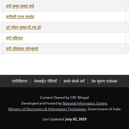
श्री कुषुम कुमार वर्मा
श्रीमती पूनम सचदेव
डॉ नरेंद्र कुमार,पी.एच.डी
श्री महिपाल
श्री रविशंकर सोनकुसरे
प्रतिक्रिया
वेबसाईट नीतियाँ
हमसे संपर्क करें
वेब सूचना प्रबंधक
Content Owned by CRC Bhopal
Developed and hosted by
National Informatics Centre
,
Ministry of Electronics & Information Technology
, Government of India
Last Updated:
July 02, 2025