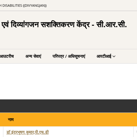
SABILITIES ((DIVYANGJAN))
स एवं दिव्यांगजन सशक्तिकरण केंद्र - सी.आर.सी.
आउटरीच
अन्य सेवाएं
परिपत्र / अधिसूचनाएं
आरटीआई
नाम
डॉ इंद्रभूषण कुमार,पी.एच.डी