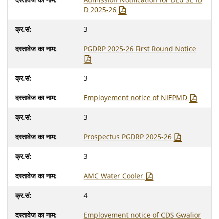
D 2025-26
3
PGDRP 2025-26 First Round Notice
3
Employement notice of NIEPMD
3
Prospectus PGDRP 2025-26
3
AMC Water Cooler
4
Employement notice of CDS Gwalior